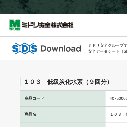
ミドリ安全グループ
安全データシート（S
１０３ 低級炭化水素（９回分）
商品コード
4075000
商品名
１０３ 