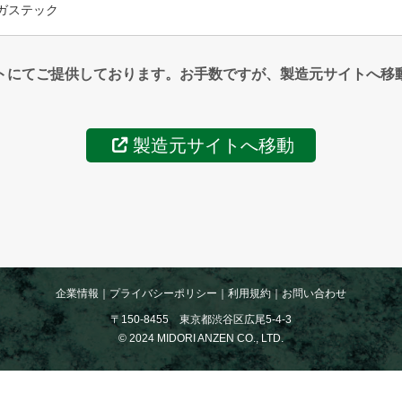
ガステック
トにてご提供しております。お手数ですが、製造元サイトへ移
製造元サイトへ移動
企業情報
｜
プライバシーポリシー
｜
利用規約
｜
お問い合わせ
〒150-8455 東京都渋谷区広尾5-4-3
© 2024 MIDORI ANZEN CO., LTD.